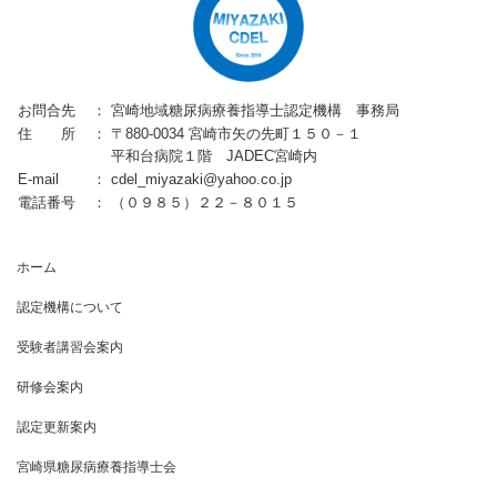
お問合先
：
宮崎地域糖尿病療養指導士認定機構 事務局
住 所
：
〒880-0034 宮崎市矢の先町１５０－１
平和台病院１階 JADEC宮崎内
E-mail
：
cdel_miyazaki@yahoo.co.jp
電話番号
：
（０９８５）２２－８０１５
ホーム
認定機構について
受験者講習会案内
研修会案内
認定更新案内
宮崎県糖尿病療養指導士会