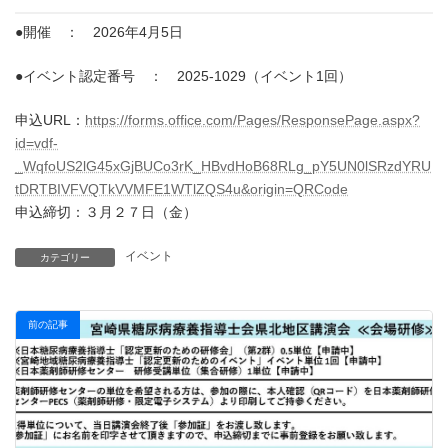
●開催 ： 2026年4月5日
●イベント認定番号 ： 2025-1029（イベント1回）
申込URL：
https://forms.office.com/Pages/ResponsePage.aspx?
id=vdf-
_WqfoUS2lG45xGjBUCo3rK_HBvdHoB68RLg_pY5UN0lSRzdYRU
tDRTBIVFVQTkVVMFE1WTlZQS4u&origin=QRCode
申込締切：３月２７日（金）
イベント
カテゴリー
前の記事