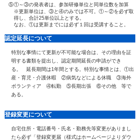
⑤
①～③の発表者は、参加研修単位と同単位数を加算
※更新単位は、③と④のみでは不可。①～②を必ず取
得し、合計25単位以上とする。
なお、①は更新までには必ず１回は受講すること。
認定延長について
特別な事情にて更新が不可能な場合は、その理由を証
明する書類を提出し、認定期間延長の申請ができ
る。 延長期間は1年間とする。特別な事情とは、①出
産・育児・介護休暇 ②病気などによる休職 ③海外
ボランティア ④転勤 ⑤長期出張 ⑥その他 等で
ある。
登録変更について
自宅住所・電話番号・氏名・勤務先等変更がありまし
たら必ず「登録変更届（様式はホームページよりダウ