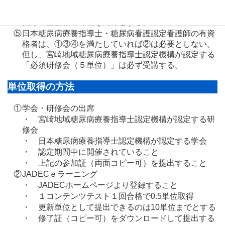
加証明書」をJADEC宮崎が発行する。
JADEC宮崎機関紙「はまゆう」、宮崎県糖尿病療養
指導士会会報の寄稿も同様とする。
⑤
日本糖尿病療養指導士・糖尿病看護認定看護師の有資
格者は、①③④を満たしていれば②は必要としない。
但し、宮崎地域糖尿病療養指導士認定機構が認定する
「必須研修会（５単位）」は必ず受講する。
単位取得の方法
①
学会・研修会の出席
・ 宮崎地域糖尿病療養指導士認定機構が認定する研
修会
・ 日本糖尿病療養指導士認定機構が認定する学会
・ 認定期間中に開催されていること
・ 上記の参加証（両面コピー可）を提出すること
②
JADECｅラーニング
・ JADECホームページより登録すること
・ １コンテンツテスト１回合格で0.5単位取得
・ 更新単位として提出できるのは10単位までとする
・ 修了証（コピー可）をダウンロードして提出する