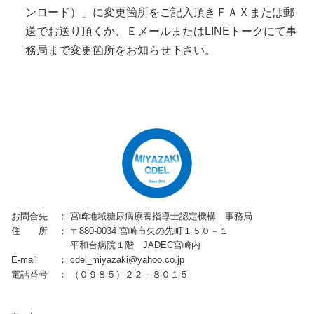
ンロード）」に変更箇所をご記入頂きＦＡＸまたは郵
送でお送り頂くか、ＥメールまたはLINEトークにて事
務局まで変更箇所をお知らせ下さい。
お問合先
：
宮崎地域糖尿病療養指導士認定機構 事務局
住 所
：
〒880-0034 宮崎市矢の先町１５０－１
平和台病院１階 JADEC宮崎内
E-mail
：
cdel_miyazaki@yahoo.co.jp
電話番号
：
（０９８５）２２－８０１５