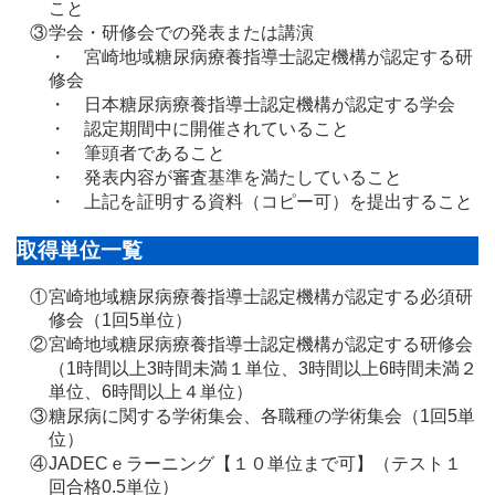
こと
③
学会・研修会での発表または講演
・ 宮崎地域糖尿病療養指導士認定機構が認定する研
修会
・ 日本糖尿病療養指導士認定機構が認定する学会
・ 認定期間中に開催されていること
・ 筆頭者であること
・ 発表内容が審査基準を満たしていること
・ 上記を証明する資料（コピー可）を提出すること
取得単位一覧
①
宮崎地域糖尿病療養指導士認定機構が認定する必須研
修会（1回5単位）
②
宮崎地域糖尿病療養指導士認定機構が認定する研修会
（1時間以上3時間未満１単位、3時間以上6時間未満２
単位、6時間以上４単位）
③
糖尿病に関する学術集会、各職種の学術集会（1回5単
位）
④
JADECｅラーニング【１０単位まで可】（テスト１
回合格0.5単位）